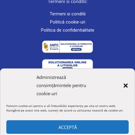
Termeni si conditii:
Termeni si conditii
Politică cookie-uri
Politica de confidentialitate
Administrează
Link-uri rapide
consimțămintele pentru
Contact
cookie-uri
Despre noi
Folosim cookie-uri pentru a vă îmbunătăți experiența pe site-ul nostru web.
Formular de retur
Navigând pe acest site web, sunteți de acord cu utilizarea noastră de cookie-uri.
ANPC
ACCEPTĂ