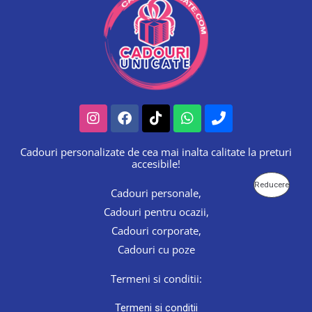
Instagram
Facebook
Tiktok
Whatsapp
Phone
Calendar 2026 Personalizat cu 13 poze
Cadouri personalizate de cea mai inalta calitate la preturi
120.00
lei
accesibile!
P
P
P
Reducere
Cadouri personale,
r
r
e
e
R
Cadouri pentru ocazii,
ț
ț
u
u
Cadouri corporate,
O
l
l
Cadouri cu poze
i
c
D
n
u
i
r
Termeni si conditii:
U
ț
e
i
n
S
Termeni si conditii
a
t