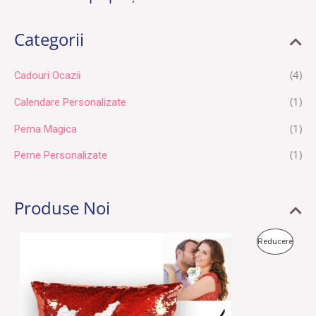
Categorii
(4)
Cadouri Ocazii
(1)
Calendare Personalizate
(1)
Perna Magica
(1)
Perne Personalizate
Produse Noi
P
P
P
Reducere
r
r
e
e
R
ț
ț
u
u
O
l
l
i
c
D