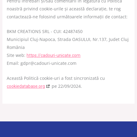
Pentru întrebări și/sau comentarii în legătură cu Politica
noastră privind cookie-urile și această declarație, te rog
contactează-ne folosind următoarele informații de contact:
BKM CREATIONS SRL - CUI: 42487450
Municipiul Cluj-Napoca, Strada OASULUI, Nr.137, Judet Cluj
România
Site web:
https://cadouri-unicate.com
Email:
gdpr@
cadouri-unicate.com
Această Politică cookie-uri a fost sincronizată cu
pe 22/09/2024.
cookiedatabase.org