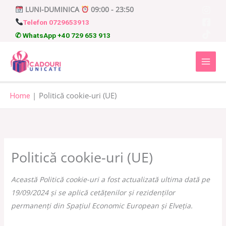
Skip
LUNI-DUMINICA
09:00 - 23:50
to
Telefon 0729653913
content
✆ WhatsApp +40 729 653 913
Politică cookie-uri (UE)
Home
Consent
Statistici
Marketing
to
service
Politică cookie-uri (UE)
diverse
Această Politică cookie-uri a fost actualizată ultima dată pe
19/09/2024 și se aplică cetățenilor și rezidenților
permanenți din Spațiul Economic European și Elveția.